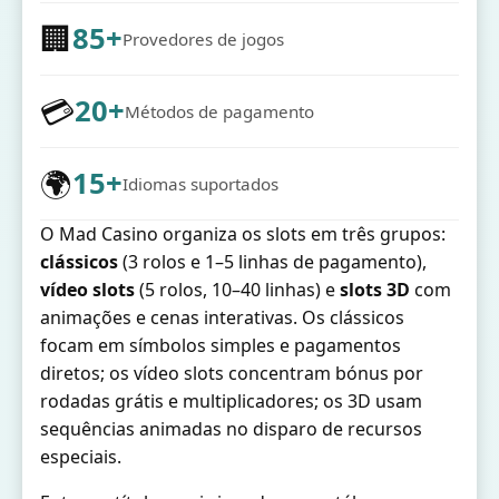
🏢
85+
Provedores de jogos
💳
20+
Métodos de pagamento
🌍
15+
Idiomas suportados
O Mad Casino organiza os slots em três grupos:
clássicos
(3 rolos e 1–5 linhas de pagamento),
vídeo slots
(5 rolos, 10–40 linhas) e
slots 3D
com
animações e cenas interativas. Os clássicos
focam em símbolos simples e pagamentos
diretos; os vídeo slots concentram bónus por
rodadas grátis e multiplicadores; os 3D usam
sequências animadas no disparo de recursos
especiais.