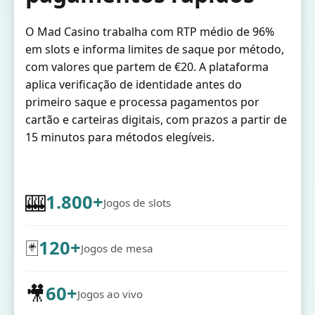
O Mad Casino trabalha com RTP médio de 96%
em slots e informa limites de saque por método,
com valores que partem de €20. A plataforma
aplica verificação de identidade antes do
primeiro saque e processa pagamentos por
cartão e carteiras digitais, com prazos a partir de
15 minutos para métodos elegíveis.
🎰
1.800+
Jogos de slots
🃏
120+
Jogos de mesa
🎥
60+
Jogos ao vivo